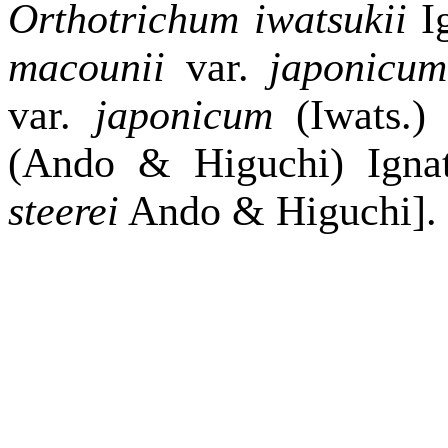
Orthotrichum iwatsukii
Ig
macounii
var.
japonicu
var.
japonicum
(Iwats.
(Ando & Higuchi) Ignat
steerei
Ando & Higuchi].