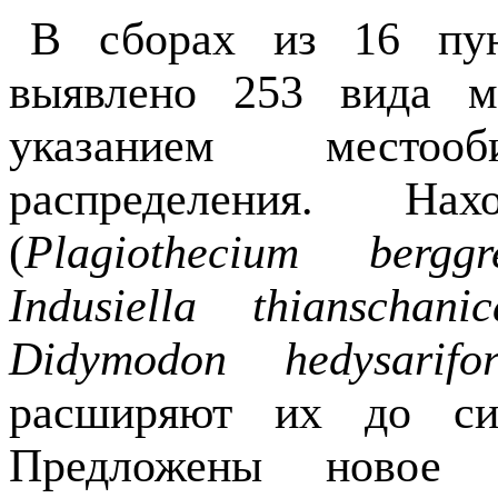
В сборах из 16 пун
выявлено 253 вида м
указанием место
распределения. На
(
Plagiothecium bergg
Indusiella thianschani
Didymodon hedysarif
расширяют их до си
Предложены новое 