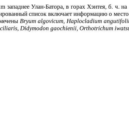
западнее Улан-Батора, в горах Хэнтея, б. ч. на
ированный список включает информацию о местоо
тмечены
Bryum algovicum, Haplocladium angutifol
iliaris, Didymodon gaochienii, Orthotrichum iwats