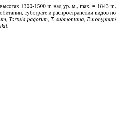
 высотах 1300-1500 m над ур. м., max. = 1843 m.
битании, субстрате и распространении видов по
ium, Tortula pagorum, T. submontana, Eurohypnum
ukii
.