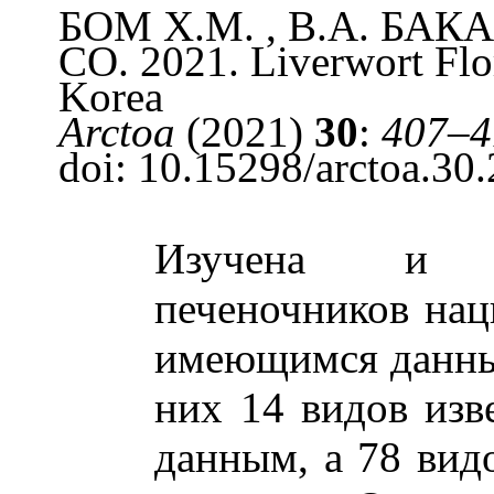
БОМ Х.М. , В.А.
БАК
СО. 2021.
Liverwort Flo
Korea
Arctoa
(2021)
30
:
407–4
doi
: 10.15298/
arctoa.30
Изучена и п
печеночников на
имеющимся данны
них 14 видов изв
данным, а 78 вид