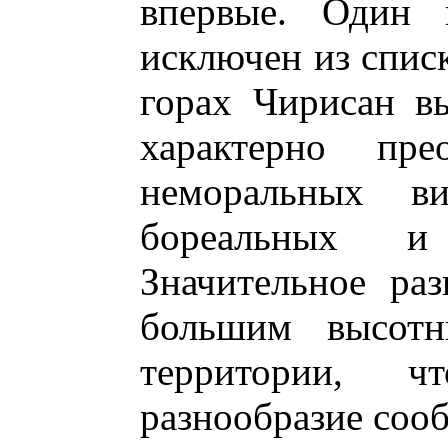
впервые.
Один в
исключен из списк
горах
Чирисан
вы
характерно прео
неморальных в
бореальных и 
Значительное ра
большим высотн
территории, ч
разнообразие соо