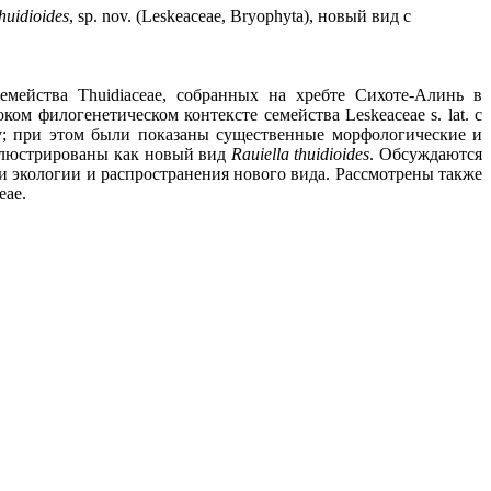
thuidioides
,
sp
.
nov
. (
Leskeaceae
,
Bryophyta
), новый вид с
семейства
Thuidiaceae
, собранных на хребте
Сихоте-Алинь
в
оком филогенетическом контексте семейства
Leskeaceae
s
.
lat
. с
у; при этом были показаны существенные морфологические и
ллюстрированы как новый вид
Rauiella
thuidioides
. Обсуждаются
и экологии и распространения нового вида. Рассмотрены также
eae
.