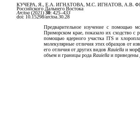
КУЧЕРА, Я., Е.А. ИГНАТОВА, М.С. ИГНАТОВ, А.В.
Российского Дальнего Востока
Arctoa
(2021)
30
:
425–433
doi
: 10.15298/
arctoa.30.28
Предварительное изучение с помощью мо
Приморском крае, показало их сходство с 
помощью ядерного участка
ITS
и
хлоропл
молекулярные отличия этих образцов от из
его отличия от других видов
Rauiella
и морф
объем и границы рода
Rauiella
и приведены 