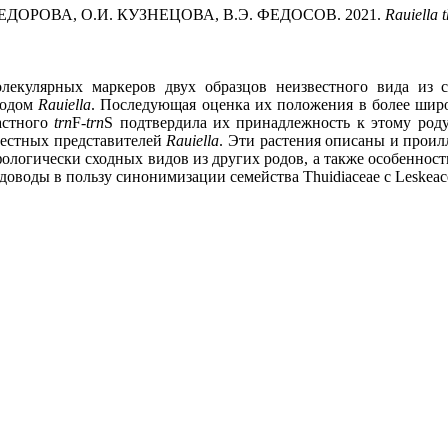
 ФЕДОРОВА, О.И. КУЗНЕЦОВА, В.Э. ФЕДОСОВ
. 2021.
Rauiella
лекулярных маркеров двух образцов неизвестного вида из 
родом
Rauiella
. Последующая оценка их положения в более шир
астного
trn
F
-trn
S
подтвердила их принадлежность к этому род
вестных представителей
Rauiella
. Эти растения описаны и прои
ологически сходных видов из других родов, а также особенност
доводы в пользу
синонимизации
семейства
Thuidiaceae
с
Leskeac